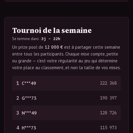
Tournoi de la semaine
Se termine dans :
3j – 22h
Un prize pool de
12 000 €
est à partager cette semaine
entre tous les participants. Chaque mise compte, petite
ou grande — c'est votre régularité au jeu qui détermine
votre place au classement, et non la taille de vos mises.
1
C***49
222 368
2
G***73
190 397
3
N***49
128 726
4
H***73
115 973