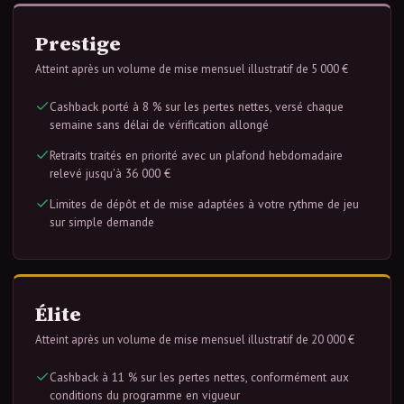
Prestige
Atteint après un volume de mise mensuel illustratif de 5 000 €
Cashback porté à 8 % sur les pertes nettes, versé chaque
semaine sans délai de vérification allongé
Retraits traités en priorité avec un plafond hebdomadaire
relevé jusqu'à 36 000 €
Limites de dépôt et de mise adaptées à votre rythme de jeu
sur simple demande
Élite
Atteint après un volume de mise mensuel illustratif de 20 000 €
Cashback à 11 % sur les pertes nettes, conformément aux
conditions du programme en vigueur