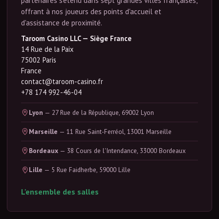
partenaires s'étend dans sept grandes villes françaises,
offrant à nos joueurs des points d'accueil et
d'assistance de proximité.
Taroom Casino LLC — Siège France
14 Rue de la Paix
75002 Paris
France
contact@taroom-casino.fr
+78 174 992-46-04
Lyon
— 27 Rue de la République, 69002 Lyon
Marseille
— 11 Rue Saint-Ferréol, 13001 Marseille
Bordeaux
— 38 Cours de l'Intendance, 33000 Bordeaux
Lille
— 5 Rue Faidherbe, 59000 Lille
L'ensemble des salles