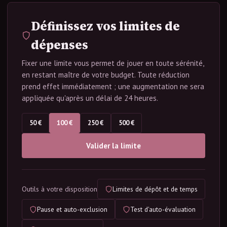
Définissez vos limites de
dépenses
Fixer une limite vous permet de jouer en toute sérénité,
en restant maître de votre budget. Toute réduction
prend effet immédiatement ; une augmentation ne sera
appliquée qu'après un délai de 24 heures.
50 €
100 €
250 €
500 €
Valider la limite
Outils à votre disposition
Limites de dépôt et de temps
Pause et auto-exclusion
Test d'auto-évaluation