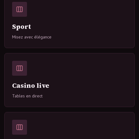
Sport
Misez avec élégance
Casino live
Tables en direct