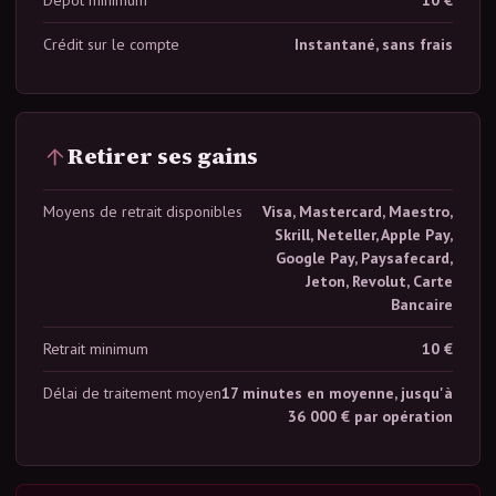
Dépôt minimum
10 €
Crédit sur le compte
Instantané, sans frais
Retirer ses gains
Moyens de retrait disponibles
Visa, Mastercard, Maestro,
Skrill, Neteller, Apple Pay,
Google Pay, Paysafecard,
Jeton, Revolut, Carte
Bancaire
Retrait minimum
10 €
Délai de traitement moyen
17 minutes en moyenne, jusqu'à
36 000 € par opération