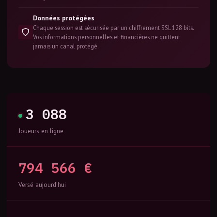
Données protégées
Chaque session est sécurisée par un chiffrement SSL 128 bits.
Vos informations personnelles et financières ne quittent
jamais un canal protégé.
3 088
Joueurs en ligne
794 771
€
Versé aujourd'hui