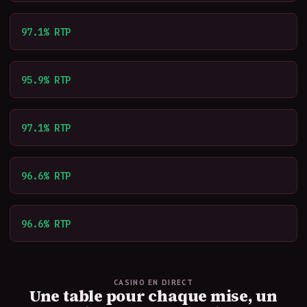
KAJOT
97.1% RTP
Joker 10000
PRAGMATIC PLAY
95.9% RTP
Juicy Fruits
IGT
97.1% RTP
Da Vinci Diamonds
HABANERO
96.6% RTP
Koi Gate
96.6% RTP
CASINO EN DIRECT
Une table pour chaque mise, un