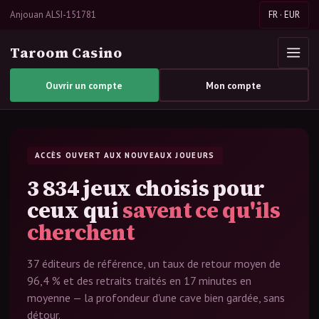
Anjouan ALSI-151781
FR · EUR
Taroom Casino
Ouvrir un compte
Mon compte
ACCÈS OUVERT AUX NOUVEAUX JOUEURS
3 834 jeux choisis pour
ceux qui
savent ce qu'ils
cherchent
37 éditeurs de référence, un taux de retour moyen de
96,4 % et des retraits traités en 17 minutes en
moyenne — la profondeur d'une cave bien gardée, sans
détour.