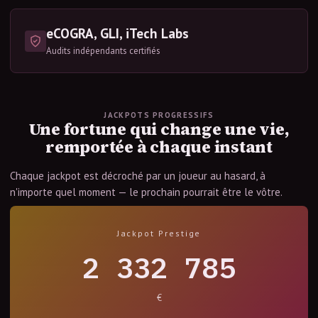
eCOGRA, GLI, iTech Labs
Audits indépendants certifiés
JACKPOTS PROGRESSIFS
Une fortune qui change une vie,
remportée à chaque instant
Chaque jackpot est décroché par un joueur au hasard, à
n'importe quel moment — le prochain pourrait être le vôtre.
Jackpot Prestige
2 332 785
€