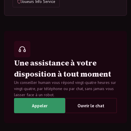
Joueurs Info Service
Une assistance à votre
disposition à tout moment
Un conseiller humain vous répond vingt-quatre heures sur
vingt-quatre, par téléphone ou par chat, sans jamais vous
laisser face à un robot.
Appeler
Ouvrir le chat