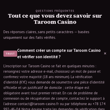
QUESTIONS FRÉQUENTES
Tout ce que vous devez savoir sur
Taroom Casino
Des réponses claires, sans petits caractères — basées
uniquement sur des faits vérifiés.
Comment créer un compte sur Taroom Casino
+
TRUST
et vérifier son identité ?
L'inscription sur Taroom Casino se fait en quelques minutes :
renseignez votre adresse e-mail, choisissez un mot de passe et
confirmez votre majorité (18 ans minimum). La vérification
d'identité (KYC) vous demande de soumettre une pièce d'identité
officielle et un justificatif de domicile ; cette étape est
obligatoire avant tout premier retrait. En cas de problème de
connexion ou de récupération de compte, contactez le support à
l'adresse
contact@taroom-casino.fr
ou par téléphone au +78 174
992-46-04. Notre équipe traite les demandes de vérification dans