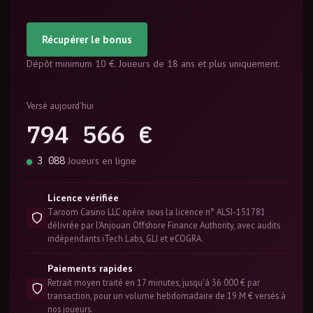
Récupérer le bonus
Dépôt minimum 10 €. Joueurs de 18 ans et plus uniquement.
Versé aujourd'hui
794 771
€
3 088
Joueurs en ligne
Licence vérifiée
Taroom Casino LLC opère sous la licence n° ALSI-151781
délivrée par l'Anjouan Offshore Finance Authority, avec audits
indépendants iTech Labs, GLI et eCOGRA.
Paiements rapides
Retrait moyen traité en 17 minutes, jusqu'à 36 000 € par
transaction, pour un volume hebdomadaire de 19 M € versés à
nos joueurs.